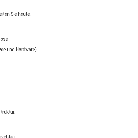
iten Sie heute:
esse
are und Hardware)
truktur:
rschlag